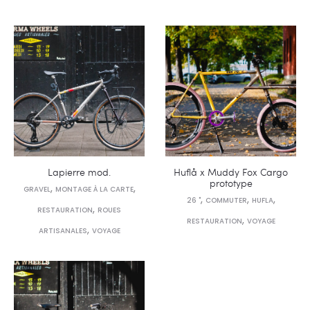
Lapierre mod.
Huflå x Muddy Fox Cargo
prototype
,
,
GRAVEL
MONTAGE À LA CARTE
,
,
,
26 "
COMMUTER
HUFLA
,
RESTAURATION
ROUES
,
RESTAURATION
VOYAGE
,
ARTISANALES
VOYAGE