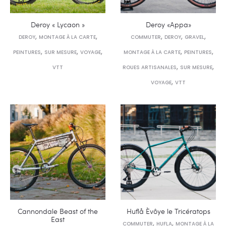
Deroy « Lycaon »
Deroy «Appa»
,
,
,
,
,
DEROY
MONTAGE À LA CARTE
COMMUTER
DEROY
GRAVEL
,
,
,
,
,
PEINTURES
SUR MESURE
VOYAGE
MONTAGE À LA CARTE
PEINTURES
,
,
VTT
ROUES ARTISANALES
SUR MESURE
,
VOYAGE
VTT
Cannondale Beast of the
Huflå Èvôye le Tricératops
East
,
,
COMMUTER
HUFLA
MONTAGE À LA