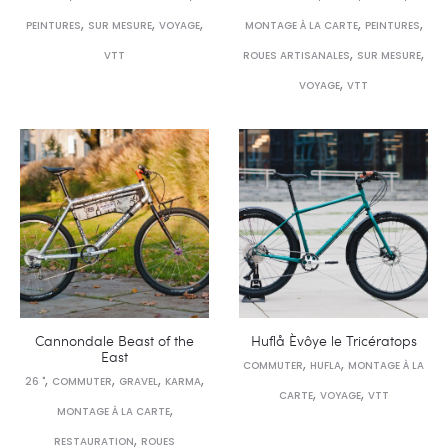
,
,
,
,
,
PEINTURES
SUR MESURE
VOYAGE
MONTAGE À LA CARTE
PEINTURES
,
,
VTT
ROUES ARTISANALES
SUR MESURE
,
VOYAGE
VTT
Cannondale Beast of the
Huflå Èvôye le Tricératops
East
,
,
COMMUTER
HUFLA
MONTAGE À LA
,
,
,
,
26 "
COMMUTER
GRAVEL
KARMA
,
,
CARTE
VOYAGE
VTT
,
MONTAGE À LA CARTE
,
RESTAURATION
ROUES