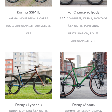
Karma SSMTB
Fat Chance Yo Eddy
,
,
,
,
,
KARMA
MONTAGE À LA CARTE
26 "
COMMUTER
KARMA
MONTAGE
,
,
,
,
ROUES ARTISANALES
SUR MESURE
À LA CARTE
PEINTURES
,
VTT
RESTAURATION
ROUES
,
ARTISANALES
VTT
Deroy « Lycaon »
Deroy «Appa»
,
,
,
,
,
DEROY
MONTAGE À LA CARTE
COMMUTER
DEROY
GRAVEL