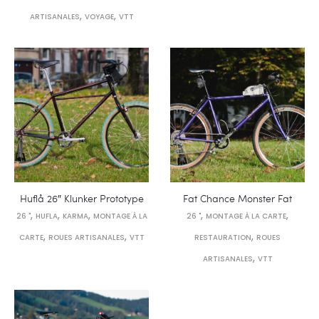
,
,
ARTISANALES
VOYAGE
VTT
Huflå 26″ Klunker Prototype
Fat Chance Monster Fat
,
,
,
,
,
26 "
HUFLA
KARMA
MONTAGE À LA
26 "
MONTAGE À LA CARTE
,
,
,
CARTE
ROUES ARTISANALES
VTT
RESTAURATION
ROUES
,
ARTISANALES
VTT