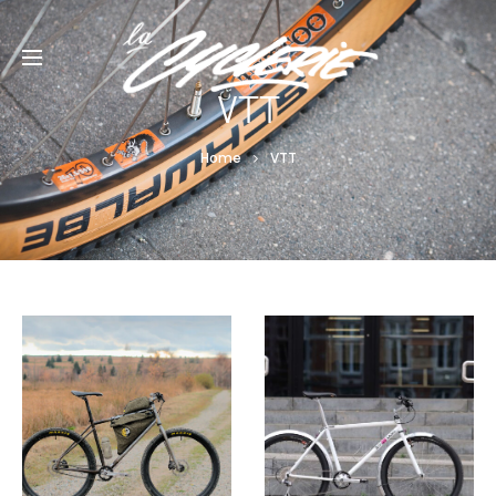
VTT
Home
VTT