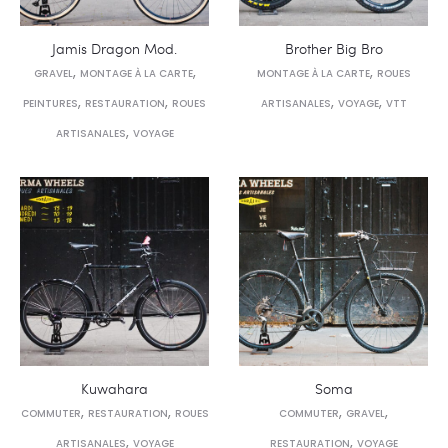
Jamis Dragon Mod.
Brother Big Bro
,
,
,
GRAVEL
MONTAGE À LA CARTE
MONTAGE À LA CARTE
ROUES
,
,
,
,
PEINTURES
RESTAURATION
ROUES
ARTISANALES
VOYAGE
VTT
,
ARTISANALES
VOYAGE
Kuwahara
Soma
,
,
,
,
COMMUTER
RESTAURATION
ROUES
COMMUTER
GRAVEL
,
,
ARTISANALES
VOYAGE
RESTAURATION
VOYAGE