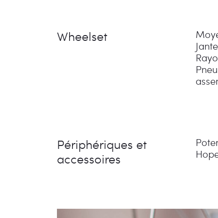
Wheelset
Moye
Jant
Rayo
Pneu
asse
Périphériques et
Pote
Hope
accessoires